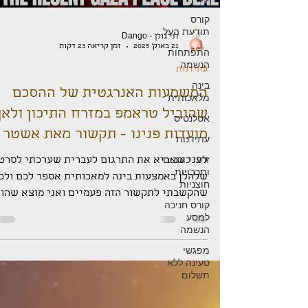
קורס
תודעת העל
דני גולן - Dango
21 באוק׳ 2025
זמן קריאה 23 דקות
התפתחות
הנשמה
עתידנות
בינה
המשמעות האנרגטית של ההסכם
מלאכותית
שהוביל טראמפ במזרח התיכון ולאן
אטלנטיס
מועדות פנינו - תקשור מאת אשטר
עתידנות
זרעי כוכבים
לפני שאביא את התרגום לעברית שערכתי לסרטו
ותרבויות
שלהלן באמצעות בינה למאכותית אספר לכם ולכן
חוצניות
שהקשבתי לתקשור הזה פעמיים ואני מוצא שהו
קורס חניכה
מהדהד לי באופן מדוייק במיוחד . למי שאין
למסע
אנרגיה לקרוא או להאזין לכל הסרטון אסכם לכם
הנשמה
בכמה משפטים: כוחות האופל שמנהלים את כדור
מפגשי
הארץ עורכים את קרב המאסף שלהם והם בדעיכה
טעינה ללא
תשלום
כוחות אלה הם מנהיגים אפלים המתחפשים
למיטיבים (תנועת הפרוגרס למשל) נשלטים על י