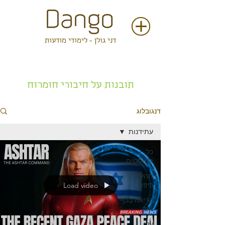
דני גולן - לימודי מודעות
דנגובלוג
תובנות על חיבורי חומרוח
דנגובלוג
עתידנות
כל
הפוסטים
תהליכי
ריפוי
Load video
קריאה בכף
היד
עלי