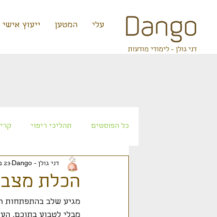
קצת עלי
המטען
ייעוץ אישי
דני גולן - לימודי מודעות
כל הפוסטים
תהליכי ריפוי
קריא
דני גולן - Dango
23 ביוני 2024
אטלנטיס
עתידנות
זרעי 
הכלת מצבי
מגיע שלב בהתפתחות האי
מבלי לטבוע בתוכם. העי