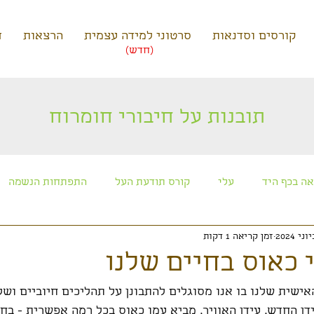
קורסים וסדנאות
סרטוני למידה עצמית
הרצאות
ד
(חדש)
תובנות על חיבורי חומרוח
ה בכף היד
עלי
קורס תודעת העל
התפתחות הנשמה
זמן קריאה 1 דקות
כוכבים ותרבויות חוצניות
קורס חניכה למסע הנשמה
מפגשי 
 כאוס בחיים שלנו
שית שלנו בו אנו מסוגלים להתבונן על תהליכים חיוביים ושל
דן החדש, עידן האוויר, מביא עמו כאוס בכל רמה אפשרית - בחי