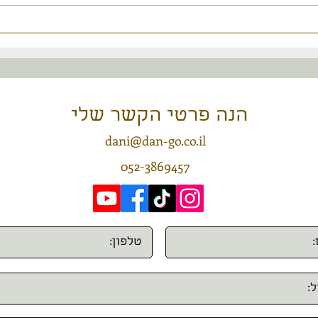
תרבויות חוצניות בבטן האדמה
התמכר
יוצאי
צור/י קשר
הנה פרטי הקשר שלי
dani@dan-go.co.il
052-3869457