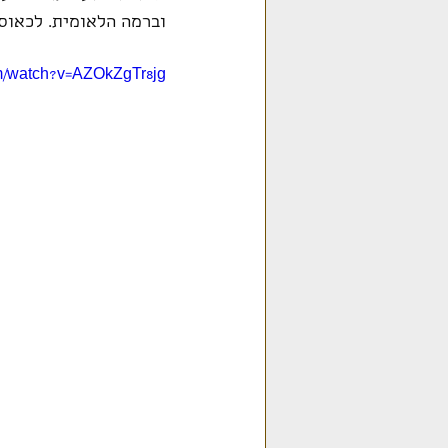
וברמה הלאומית. לכאוס
m/watch?v=AZOkZgTr8jg