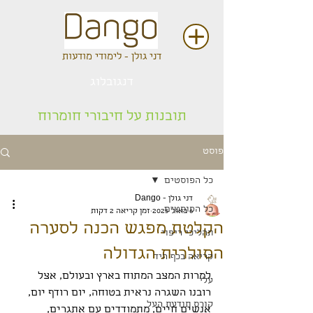
דני גולן - לימודי מודעות
דנגובלוג
תובנות על חיבורי חומרוח
פוסט
כל הפוסטים
דני גולן - Dango
כל הפוסטים
6 באוג׳ 2025
זמן קריאה 2 דקות
הקלטת מפגש הכנה לסערה
תהליכי ריפוי
הסולרית הגדולה
קריאה בכף היד
למרות המצב המתוח בארץ ובעולם, אצל 
עלי
רובנו השגרה נראית בטוחה, יום רודף יום, 
קורס תודעת העל
אנשים חיים, מתמודדים עם אתגרים, 