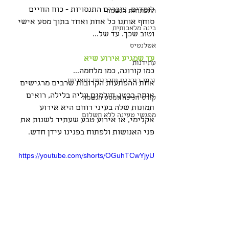
לומדים, צוברים התנסויות - כוח החיים 
התפתחות הנשמה
סוחף אותנו כל אחת ואחד בתוך מסע אישי 
בינה מלאכותית
וטוב שכך. עד של...
אטלנטיס
עד שמגיע אירוע שיא
עתידנות
כמו קורונה, כמו מלחמה...
זרעי כוכבים ותרבויות חוצניות
אחת ההפתעות הקרובות שרבים מרגישים 
אותה בבטן, חולמים עליה בלילה, רואים 
קורס חניכה למסע הנשמה
תמונות שלה בעיני רוחם היא אירוע 
מפגשי טעינה ללא תשלום
אקלימי, או אירוע טבע שעתיד לשנות את 
פני האנושות ולפתוח בפנינו עידן חדש.
https://youtube.com/shorts/OGuhTCwYjyU