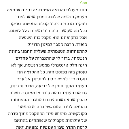
של:
פחד מעולם לא היה מוטיבציה נקייה שיצאה 
מעומק הנשמה שלכם. כמובן שיש לפחד 
תפקיד מרכזי בניהול קבלת החלטות בעיקר 
בכל מה שקשור בזהירות ושמירה על עצמנו, 
אבל בתקופתנו הוא מקבל כוח השפעה 
מופרז, הרבה מעבר למינון הדוייק 
להתפתחות הנשמתית שעליה חתמנו בחוזה 
הנשמתי. ברור לי שהתגברות על פחדים 
הינה חלק אינטגרלי ממסע הנשמה, אך לא 
נעסוק בזה בפוסט הזה. כל ההקדמה הזו 
נועדה כדי לאפשר לנו להתבונן אל עבר 
העתיד מתוך חוסן של ידיעה, הבנה ובגרות, 
גם אם העתיד נראה קודר או מאתגר. חשוב 
להבין שהאנושות עוברת אתגרי התפתחות 
בהתאם לתדר האנרגטי בו היא נמצאת 
כקולקטיב. מימוש פיזי המתקבל מתוך סדרה 
של עולומות מקבילים שנפתחים בהתאם 
לרמת התדר שבו האנושות נמצאת. זאת 