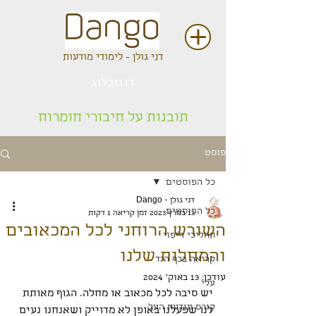
דני גולן - לימודי מודעות
דנגובלוג
תובנות על חיבורי חומרוח
פוסט
כל הפוסטים
דני גולן - Dango
כל הפוסטים
13 במרץ 2023
זמן קריאה 1 דקות
השורש הרוחני לכל המכאובים
תהליכי ריפוי
והמחלות שלנו
קריאה בכף היד
עודכן:
13 באוק׳ 2024
עלי
יש סיבה לכל מכאוב או מחלה. הגוף מאותת 
קורס תודעת העל
לנו שפעלנו באופן לא מדוייק ושאנחנו נעים 