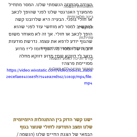
הצידה מהחוזה הנשמתי שלנו. המסר מתחיל 
התפתחות הנשמה
מהמערך האנרגטי שלנו לפני שהופך לכאב 
בינה מלאכותית
או חולי גופני. הבעיה היא שלרובנו קשה 
להקשיב למסר לא מוחשי עוד לפני שהוא 
אטלנטיס
הופך לכאב או חולי. אך זה לא מאוחר משום 
עתידנות
שהגוף יודע לרפא את עצמו. נדרשת מודעות 
זרעי כוכבים ותרבויות חוצניות
והבנה של המסר: מה הגוף רומז לי? מדוע 
כואב לי דווקא שם? מדוע דווקא מחלה 
קורס חניכה למסע הנשמה
מסויימת פרצה?
מפגשי טעינה ללא תשלום
https://video.wixstatic.com/video/bd6161_8aba
2ecefae8403685f57544ea39d562/1080p/mp4/file.
mp4
ישנו קשר הדוק בין ההתנהלות היומיומית 
שלנו ומצב התודעה לחולי שנוצר בגוף
הבמאי של הצגת החיים שלנו (הנשמה / 