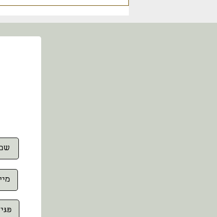
טכנולוגיות העתיד בשנת 2300:
בינה מלאכותית ומחשוב קוונטי -
הקלטת מפגש טעינה 23