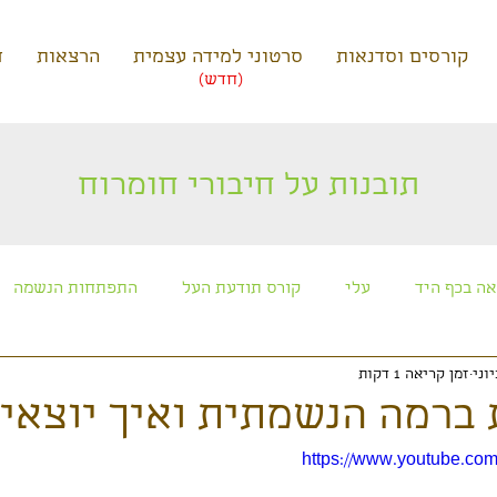
קורסים וסדנאות
סרטוני למידה עצמית
הרצאות
ד
(חדש)
תובנות על חיבורי חומרוח
ה בכף היד
עלי
קורס תודעת העל
התפתחות הנשמה
זמן קריאה 1 דקות
כוכבים ותרבויות חוצניות
קורס חניכה למסע הנשמה
מפגשי 
 ברמה הנשמתית ואיך יוצאי
https://www.youtube.co