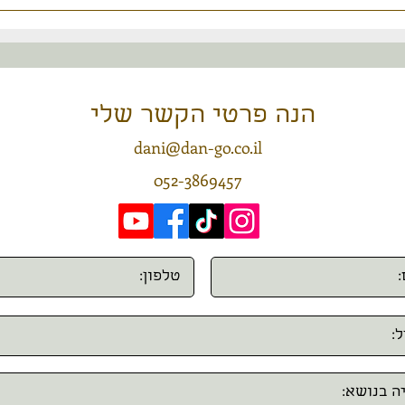
מסירי
19
צור/י קשר
הנה פרטי הקשר שלי
dani@dan-go.co.il
052-3869457