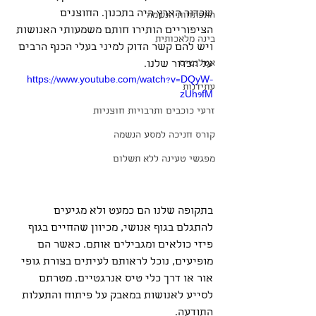
שכדור הארץ היה בתכנון. החוצנים 
התפתחות הנשמה
הציפוריים הותירו חותם משמעותי האנושות 
בינה מלאכותית
ויש להם קשר הדוק למיני בעלי הכנף הרבים 
אטלנטיס
על הכדור שלנו.
https://www.youtube.com/watch?v=DQyW-
עתידנות
zUh9fM
זרעי כוכבים ותרבויות חוצניות
קורס חניכה למסע הנשמה
מפגשי טעינה ללא תשלום
בתקופה שלנו הם כמעט ולא מגיעים 
להתגלם בגוף אנושי, מכיוון שהחיים בגוף 
פיזי כולאים ומגבילים אותם. כאשר הם 
מופיעים, נוכל לראותם לעיתים בצורת גופי 
אור או דרך כלי טיס אנרגטיים. מטרתם 
לסייע לאנושות במאבק על פיתוח והתעלות 
התודעה.