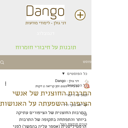
דני גולן - לימודי מודעות
דנגובלוג
תובנות על חיבורי חומרוח
פוסט
כל הפוסטים
דני גולן - Dango
כל הפוסטים
14 ביולי 2025
זמן קריאה 2 דקות
התרבות החוצנית של אנשי
תהליכי ריפוי
הציפור והשפעתה על האנושות
קריאה בכף היד
התרבות החוצנית של הציפורים עתיקה 
עלי
ביותר והתפתחה בתקופה של התרבות 
קורס תודעת העל
הרפטיליטנית (אספר עליה בהמשך) לפני 