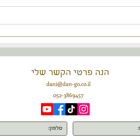
זרעי 
זרעי הכוכבים הסיריאנים sirius
הלירי
starseed והתרבות החוצנית
מסיריוס - הקלטת מפגש טעינה
19
צור/י קשר
הנה פרטי הקשר שלי
dani@dan-go.co.il
052-3869457