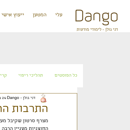
קצת עלי
המטען
ייעוץ אישי
דני גולן - לימודי מודעות
כל הפוסטים
תהליכי ריפוי
קריא
דני גולן - Dango
24 בדצמ׳ 2025
אטלנטיס
עתידנות
זרעי 
התרבות הר
החוצניות מעניין הרבה 