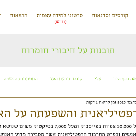
קורסים וסדנאות
סרטוני למידה עצמית
הרצאות
ד
(חדש)
תובנות על חיבורי חומרוח
ה בכף היד
עלי
קורס תודעת העל
התפתחות הנשמה
זמן קריאה 1 דקות
כוכבים ותרבויות חוצניות
קורס חניכה למסע הנשמה
מפגשי 
פטיליאנית והשפעתה על הא
מצרף סרטון שקיבל מעל 30,000 צפיות בפייסבוק ומעל 7,000 בטיקטו
אנשים ובפרט התרבות הרפטיליאנית אשר מסבירה מדוע האנושות