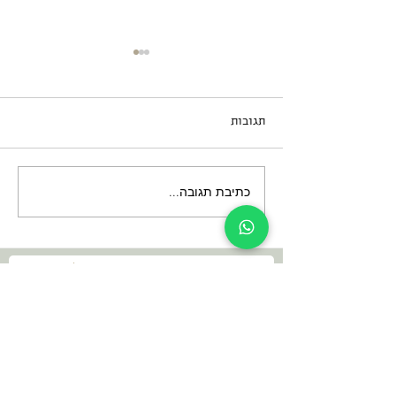
תגובות
כתיבת תגובה...
תרבויות חוצניות בבטן
האדמה
הנה פרטי הקשר שלי
dani@dan-go.co.il
052-3869457