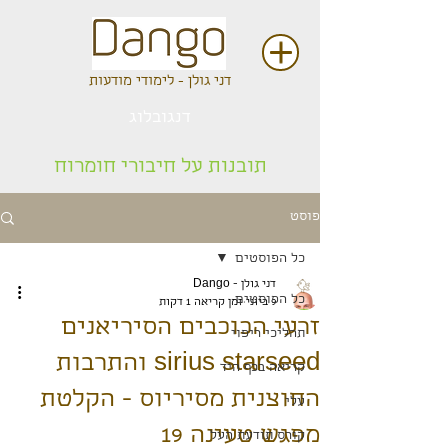
דני גולן - לימודי מודעות
דנגובלוג
תובנות על חיבורי חומרוח
פוסט
כל הפוסטים
דני גולן - Dango
כל הפוסטים
9 ביוני
זמן קריאה 1 דקות
זרעי הכוכבים הסיריאנים
תהליכי ריפוי
sirius starseed והתרבות
קריאה בכף היד
החוצנית מסיריוס - הקלטת
עלי
מפגש טעינה 19
קורס תודעת העל