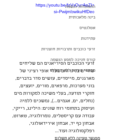
https://youtu.be/fzV3Ou7ApZI?
התפתחות הנשמה
si=Pwijml3wikuHfDe0
בינה מלאכותית
אטלנטיס
עתידנות
זרעי כוכבים ותרבויות חוצניות
קורס חניכה למסע הנשמה
זרעי הכוכבים הסיריאנים הם שליחים 
מפגשי טעינה ללא תשלום
שחיים בנינו והם בעלי אופי רציני של 
מארגנים, מייסדים, עושים סדר בדברים, 
בוני מערכות, מרפאים, מורים, יועצים, 
חוקרי תודעה, בעלי משיכה למקורות מים 
(נחלים, ים, אגמים...), נמשכים ללמיה 
ועיסוק בתחומי רוח שונים: הילינג, רייקי, 
עבודה עם קריסטלים, נומרולוגיה, טארוט, 
אבחון כף יד, אבחון אירידאולוגי, 
רפלקסולוגיה ועוד...
מפגשי טעינה ללא תשלום