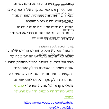
מתרחש השיבוש הזה ברמה האנרגטית. 
התפתחות הנשמה
חוסר איזון אנרגטי, במקרה של דיכאון, יוצר 
בינה מלאכותית
עצירה בהתפתחות נשמתית ומהווה פתח 
כניסה לאינטיליגנציה החשוכה. 
אטלנטיס
האינטליגנציה החשוכה הינה אנרגיה 
עתידנות
שנועדה לעצור התפתחות בבריאה וארחיב 
זרעי כוכבים ותרבויות חוצניות
עליה בפוסט נפרד. 
קורס חניכה למסע הנשמה
דיכאון הוא לא חלק מתסריט החיים שלנו כי 
מפגשי טעינה ללא תשלום
נשמה לא חותמת בתסריט החיים שלה על 
מצב של דיכאון. בשונה למשל ממחלת הסרטן 
אותה נשמה כן משבצת כחלק מהתסריט 
כמקפצה התפתחותית, אני יודע שהאמירה 
הזו תרגיז חלק מקוראי, אז לפני שאתם 
פוסלים קראו על מחלת הסרטן - 
כתבתי 
פוסט מיוחד ודי מעמיק יחד עם סרטוני 
הסבר.
https://www.youtube.com/watch?
v=1CMuc9tXd8o