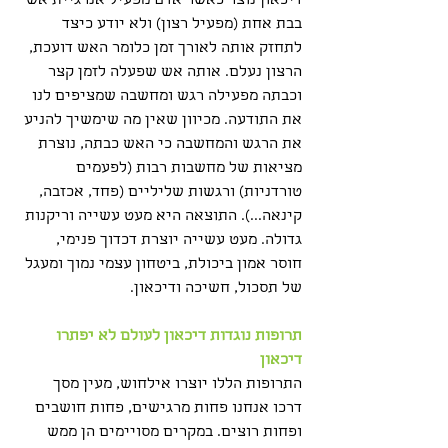
דיכאון נוצר כאשר אדם מפעיל אנרגיית אש 
בבת אחת (מפעיל רצון) ולא יודע כיצד 
לתחזק אותה לאורך זמן כלומר האש דועכת, 
הרצון נעלם. אותה אש שפעלה לזמן קצר 
וכבתה מפעילה רגש ומחשבה שמציפים לנו 
את התודעה. מכיוון שאין מה שימשיך להניע 
את הרגש והמחשבה כי האש כבתה, נוצרת 
מציאות של מחשבות רבות (לפעמים 
טורדניות) ורגשות שליליים (פחד, אכזבה, 
קינאה...). התוצאה היא מעט עשייה וריקנות 
גדולה. מעט עשייה יוצרת דכדוך פנימי, 
חוסר אמון ביכולת, ביטחון עצמי נמוך ומעגל 
של תסכול, חשיכה ודיכאון.
תרופות נוגדות דיכאון לעולם לא יפתרו 
דיכאון
התרופות הללו יוצרו אילחוש, מעין מסך 
דרכו אנחנו פחות מרגישים, פחות חושבים 
ופחות רוצים. במקרים מסויימים הן ממש 