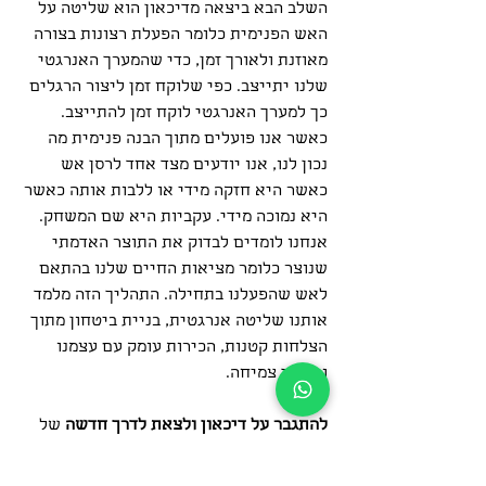
השלב הבא ביצאה מדיכאון הוא שליטה על 
האש הפנימית כלומר הפעלת רצונות בצורה 
מאוזנת ולאורך זמן, כדי שהמערך האנרגטי 
שלנו יתייצב. כפי שלוקח זמן ליצור הרגלים 
כך למערך האנרגטי לוקח זמן להתייצב. 
כאשר אנו פועלים מתוך הבנה פנימית מה 
נכון לנו, אנו יודעים מצד אחד לרסן אש 
כאשר היא חזקה מידי או ללבות אותה כאשר 
היא נמוכה מידי. עקביות היא שם המשחק.
אנחנו לומדים לבדוק את התוצר האדמתי 
שנוצר כלומר מציאות החיים שלנו בהתאם 
לאש שהפעלנו בתחילה. התהליך הזה מלמד 
אותנו שליטה אנרגטית, בניית ביטחון מתוך 
הצלחות קטנות, הכירות עומק עם עצמנו 
והמשך צמיחה. 
להתגבר על דיכאון ולצאת לדרך חדשה
 של 
המשך התפתחות זו מתנה עצומה שהחיים 
נותנים לנו ויש בצידה שכר גדול של אור 