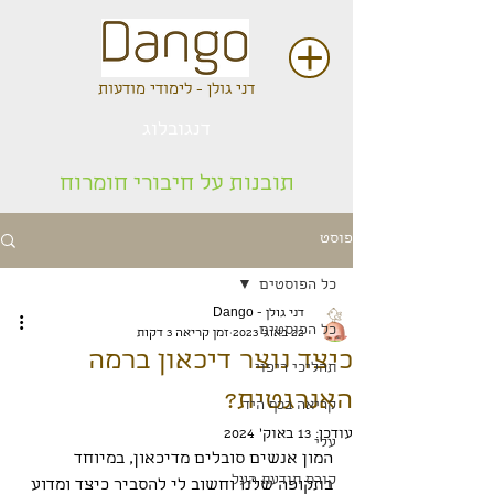
דני גולן - לימודי מודעות
דנגובלוג
תובנות על חיבורי חומרוח
פוסט
כל הפוסטים
דני גולן - Dango
כל הפוסטים
22 באוג׳ 2023
זמן קריאה 3 דקות
כיצד נוצר דיכאון ברמה
תהליכי ריפוי
האנרגטית?
קריאה בכף היד
עודכן:
13 באוק׳ 2024
עלי
המון אנשים סובלים מדיכאון, במיוחד 
קורס תודעת העל
בתקופה שלנו וחשוב לי להסביר כיצד ומדוע 