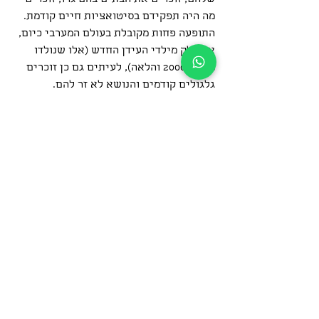
מה היה תפקידם בסיטואציות חיים קודמת. 
התופעה פחות מקובלת בעולם המערבי כיום, 
אך חלק מילדי העידן החדש (אלו שנולדו 
משנת 2000 והלאה), לעיתים גם כן זוכרים 
גלגולים קודמים והנושא לא זר להם.
סמכו על תסריט החיים שלכם אם אתם 
זוכרים גלגולים קודמים או לא.
לי נאמר בכמה תקשורים שהייתי במצרים 
העתיקה, באטלנטיס, בסין, נזיר בטיבט וכתב 
עיתונות בארה"ב.
מה זה עוזר לי בחיים כיום? לא יודע, אך 
ברור לי שחלק ממה שלמדתי באותם גלגולים 
הולך איתי גם כיום. מחזק לי ביטחון עצמי 
לדעת שיש לי ניסיון נשמתי ושכאשר יגיע 
אתגר אוכל לו.
התפתחות הנשמה