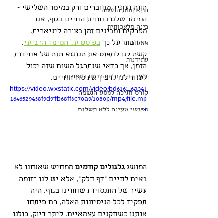
הווה ועתיד מחוברים ורק במימד השלישי - 
התפתחות הנשמה
המימד שלנו בחווית החיים בגוף, אנו 
בינה מלאכותית
מפרקים ומבינים זמן בצורה ליניארית. 
הרחבתי על כך 
בפוסט על המימד הרביעי
. 
אטלנטיס
קשה לנו לתפוס את הנושא הזה של אחידות 
עתידנות
הזמן, אך כדאי שנתרגל משום שזה יכול 
זרעי כוכבים ותרבויות חוצניות
לעזור לנו להבין את סוד החיים.
https://video.wixstatic.com/video/bd6161_6a341
קורס חניכה למסע הנשמה
1646529458f9d9ffb68ff8c70a9/1080p/mp4/file.mp
4
מפגשי טעינה ללא תשלום
המושג 
גלגולים קודמים
 ממחיש שאנחנו לא 
באים לחיים "דף חלק", אלא יש לנו רזומה 
עשיר של התנסויות שחווינו בגוף. היה 
תפקיד לכל הניסיונות האלה, הם פיתחו 
אותנו כשחקנים עצמאיים. ליתר דיוק, כולנו 