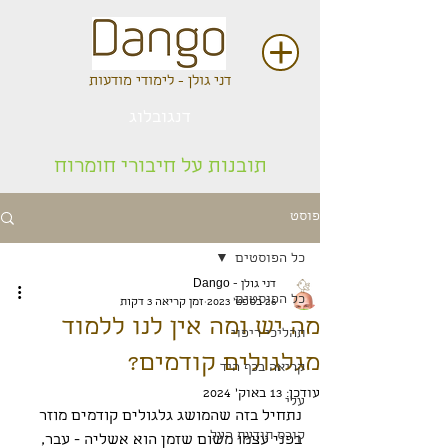
דני גולן - לימודי מודעות
דנגובלוג
תובנות על חיבורי חומרוח
פוסט
כל הפוסטים
דני גולן - Dango
כל הפוסטים
26 בספט׳ 2023
זמן קריאה 3 דקות
מה יש ומה אין לנו ללמוד
תהליכי ריפוי
מגלגולים קודמים?
קריאה בכף היד
עודכן:
13 באוק׳ 2024
עלי
נתחיל בזה שהמושג גלגולים קודמים מוזר 
קורס תודעת העל
בפני עצמו משום שזמן הוא אשליה - עבר, 