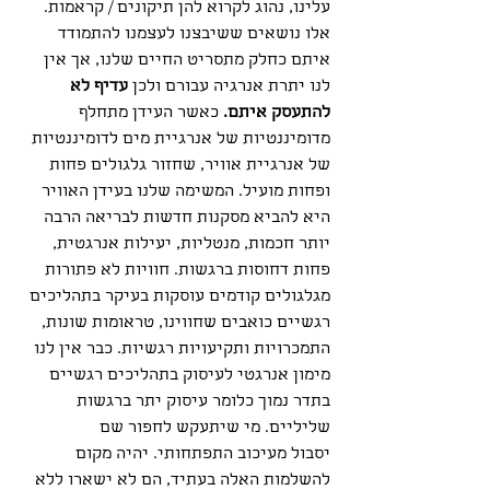
עלינו, נהוג לקרוא להן תיקונים / קראמות. 
אלו נושאים ששיבצנו לעצמנו להתמודד 
איתם כחלק מתסריט החיים שלנו, אך אין 
לנו יתרת אנרגיה עבורם ולכן 
עדיף לא 
להתעסק איתם. 
כאשר העידן מתחלף 
מדומיננטיות של אנרגיית מים לדומיננטיות 
של אנרגיית אוויר, שחזור גלגולים פחות 
ופחות מועיל. המשימה שלנו בעידן האוויר 
היא להביא מסקנות חדשות לבריאה הרבה 
יותר חכמות, מנטליות, יעילות אנרגטית, 
פחות דחוסות ברגשות. חוויות לא פתורות 
מגלגולים קודמים עוסקות בעיקר בתהליכים 
רגשיים כואבים שחווינו, טראומות שונות, 
התמכרויות ותקיעויות רגשיות. כבר אין לנו 
מימון אנרגטי לעיסוק בתהליכים רגשיים 
בתדר נמוך כלומר עיסוק יתר ברגשות 
שליליים. מי שיתעקש לחפור שם
יסבול מעיכוב התפתחותי. יהיה מקום 
להשלמות האלה בעתיד, הם לא ישארו ללא 