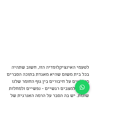
לטעמי האינציקלופדיה הזו, חשוב שתהיה 
בכל בית משום שהיא מאגדת בתוכה הסברים 
מופלאים על חיבורים בין גוף החומר שלנו 
והקשר למצבים רגשיים - נפשיים ולמחלות 
שונות. יש בה הסבר על הרמה האנרגית של 
מזון, אסטרולוגיה, תחילת הבריאה עוד. 
סיכמתי בקצרה 3 סוגי סרטן והחסר הרגשי 
שמניע אותם על פי האינציקלודפיה.
סרטן הדם, לוקמיה