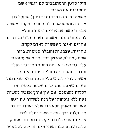
חולי סרטן המסתובבים עם רגשי אשם 
מחמירים את מצבם. 
אשמה זהו רגש כבד (תדר נמוך) שזולל לנו 
אנרגיה וממש אסור לנו לתת לו מקום. אשמה 
עצמית קשה שבעתיים ומאוד מומלץ 
להתנקות ממנה. אשמה יוצרת תלות בגורמים 
אחרים ואינה מאפשרת לאדם לקחת 
אחריות, עצמאות והובלה פנימית. ברור 
שמסע מחלת הסרטן כבד, אך משמעמיסים 
עליו גם רגשי אשמה המצב האנרגטי הולך 
ומדרדר והסיכוי להחלים פוחת. אם יש 
אשמה עדיף לבקש סליחה פנים אל פנים מול 
האדם שאתם מרגישים אשמה כלפיו ואז 
לסלוח לעצמכם. אם אין אומץ אפשר לעשות 
זאת ללא נוכחותו על מנת לשחרר את רגש 
האשמה באופן מלא כדי שלא יאחוז בחולה. 
אין תלות בכך שהצד השני יסלח לכם. 
עשיתם את שלכם וביקשתם סליחה מעומק 
הלב. תגובת הצד השני אינה צריכה להשפיע, 