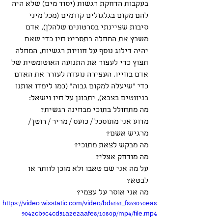
בעקבות הדחקת רגשות (יסוד מים) שלא היה 
להם מקום בגלגולים קודמים (מכל מיני 
סיבות שציינתי בסרטונים שלהלן), אדם 
משבץ את המחלה בתסריט חיו כדי שאם 
יהיה דילוג נוסף על חוויות רגשיות, המחלה 
תצוץ כדי לעצור את התנועה האוטומטית של 
אדם בחייו. העצירה נועדה לעורר את האדם 
כדי "שיעלה למקום גבוה" (כמו לימדו אותנו 
בניווטים בצבא), יתבונן על חיו וישאל: 
מה מתחולל בתוכי מבחינה רגשית? 
מדוע אני מתוסכל / כועס / מריר / רוטן / 
מרגיש אשם?
מה מבקש לצאת מתוכי? 
מה מודחק אצלי? 
על מה אני שם טאבו ולא מוכן לוותר או 
לבטא? 
מה אני אוסר על עצמי?
https://video.wixstatic.com/video/bd6161_f863050ea8
9042cb9c4cd51a2e2aafe8/1080p/mp4/file.mp4