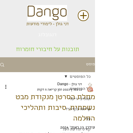
דני גולן - לימודי מודעות
דנגובלוג
תובנות על חיבורי חומרוח
פוסט
כל הפוסטים
דני גולן - Dango
כל הפוסטים
11 במרץ 2023
זמן קריאה 5 דקות
מחלת הסרטן מנקודת מבט
תהליכי ריפוי
נשמתית, סיבות ותהליכי
קריאה בכף היד
החלמה
עלי
עודכן:
13 באוק׳ 2024
קורס תודעת העל