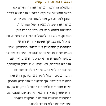
ועכשיו האתגר הכי קשה
הפעולה החדשה ושינוי אורח החיים לא 
כדאי שיעשה על תנאי כזה: "אני יוצא לדרך 
ומוכן לנסות, רק אם לאחר תקופה יהיה 
שינוי או הטבה / עצירה של המחלה". 
היציאה למסע היא לא כדי להביס את 
הסרטן, אלא כדי להשלים למידה רגשית. זהו 
תרגיל מורכב, אך אפשרי. הוא דורש 
התמסרות מוחלטת ו"שיכחה" מהסרטן. אני 
מציע שיח פנימי כזה: "הסרטן היה רק טריגר 
שנועד להוציא אותי למסע חדש בחיי, אם 
אני לא אחלים, לא נורא. אני יודע שעשיתי 
כמיטב יכולתי והשלמתי חלקים שחיכו 
הרבה שנים. יכול להיות שהסרטן הוא אקורד 
הסיום של חיי. אך מכיוון שאני יודע שפרק 
חיים מסתיים ולאחריו יתחיל פרק חדש, אני 
יודע שאין פרידה ותמיד אהיה עם אהובי גם 
בגלולים הבאים של חיי. חלקים בתוכי 
נצחיים ואני לא פוחד למות."