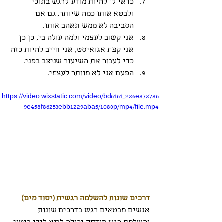
כדאי לי להיות מודע לרגש בתוכי 
ולבטא אותו כמה שיותר, גם אם 
הסביבה לא ממש תאהב אותו.
אני קשוב לעצמי ולמה עולה בי, כן כן 
אני קצת אגואיסט, אני חייב להיות כזה 
כדי לעבור את השיעור שניצב בפני. 
הפעם אני לא מוותר לעצמי.
https://video.wixstatic.com/video/bd6161_226e872786
9e458f86253ebb1229aba5/1080p/mp4/file.mp4
דרכים שונות להשלמה רגשית (יסוד מים)
אנשים מבטאים רגש בדרכים שונות 