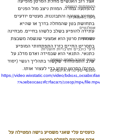
אצל רוב האנשים מחלת הסרטן מופיעה 
התפתחות הנשמה
בהפתעה גמורה. המוות ניצב מול הפנים 
ומחייב עצירה והתבוננות. מעטים יודעים 
בינה מלאכותית
בתחושת בטן שהמחלה בדרך או שהיא 
אטלנטיס
עתידה להופיע בשלב כלשהו בחיים. מבחינה 
עתידנות
נשמתית סרטן הוא אמצעי שנשמה משבצת 
בתסריט החיים כזרז התפתחותי המופיע 
זרעי כוכבים ותרבויות חוצניות
כתנאי. התנאי הוא שבמידה ואדם מדלג על 
קורס חניכה למסע הנשמה
שלב התפתחותי שקשור בתהליך רגשי (יסוד 
המים) הסרטן יופיע כדי לעצור אותו.  
מפגשי טעינה ללא תשלום
https://video.wixstatic.com/video/bd6161_063ab83fa8
7743eb80ca619fc7faca75/1080p/mp4/file.mp4
כועסים עלי שאני משמיע גישה המטילה על 