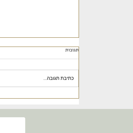
תגובות
כתיבת תגובה...
מחלות, קשיים ואתגרים שילדים
לוקחים עם עצמם כחלק מהסכמי
נשמה שנועדו לקדם את ההורים