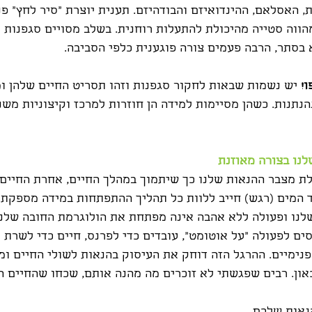
, האסלאם, ההינדואיזם והבודהיזם. תענית יוצרת "סיר לחץ" פנ
הווה סטייה מהיכולת להתעלות רוחנית. בשלב מסויים סגפנות יו
 בסתר, הרבה פעמים צורה פוגענית כלפי הסביבה.
ו!
 יש נשמות שבאות לחקור סגפנות וזהו תסריט החיים שלהן ו
נתנות. כשהן מסיימות למידה הן חוזרות למרכז וקיצוניות משנ
נו בצורה מאוזנת
לת מצבר ההנאות שלנו כך שיתמוך במהלך החיים, אחרת החיים 
ד המים (רגש) חייב ללוות כל תהליך ההתפתחות במידה מספקת.
לנו ופעולה ללא אהבה אינה מפתחת את הולוגרמת החובה שלנו
ים לפעולה "על אוטומט", עובדים כדי לפרנס, חיים כדי לשרת 
נימיים. ההרגל הזה דוחק את העיסוק בהנאות לשולי החיים ומז
כאון. רבים שפגשתי לא זוכרים מה מהנה אותם, שכחו שהחיים 