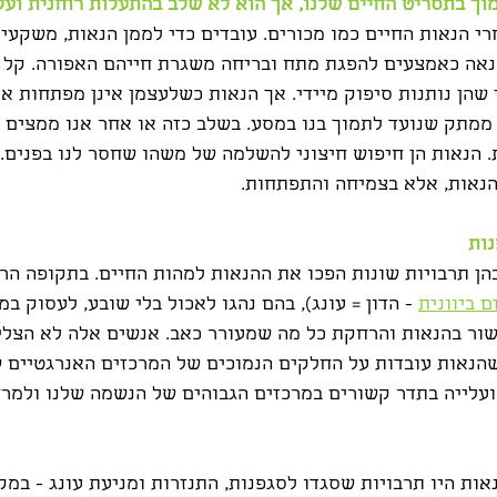
וך בתסריט החיים שלנו, אך הוא לא שלב בהתעלות רוחנית ועל
 הנאות החיים כמו מכורים. עובדים כדי לממן הנאות, משקעים
נאה כאמצעים להפגת מתח ובריחה משגרת חייהם האפורה. קל 
שהן נותנות סיפוק מיידי. אך הנאות כשלעצמן אינן מפתחות או
- ממתק שנועד לתמוך בנו במסע. בשלב כזה או אחר אנו ממצים 
הנאות הן חיפוש חיצוני להשלמה של משהו שחסר לנו בפנים. א
נאות, אלא בצמיחה והתפתחות.
ות
הן תרבויות שונות הפכו את ההנאות למהות החיים. בתקופה הר
ם ביוונית
 - הדון = עונג), בהם נהגו לאכול בלי שובע, לעסוק במ
שור בהנאות והרחקת כל מה שמעורר כאב. אנשים אלה לא הצלי
שהנאות עובדות על החלקים הנמוכים של המרכזים האנרגטיים ש
 ועלייה בתדר קשורים במרכזים הגבוהים של הנשמה שלנו ולמר
ות היו תרבויות שסגדו לסגפנות, התנזרות ומניעת עונג - במק