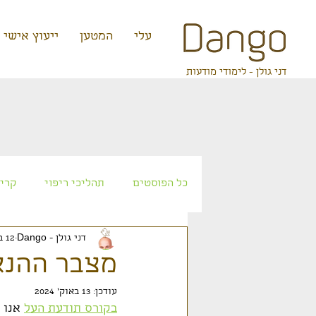
קצת עלי
המטען
ייעוץ אישי
דני גולן - לימודי מודעות
כל הפוסטים
תהליכי ריפוי
קריא
דני גולן - Dango
12 באפר׳ 2023
אטלנטיס
עתידנות
זרעי 
מצבר ההנא
עודכן:
13 באוק׳ 2024
בקורס תודעת העל
 אנו 