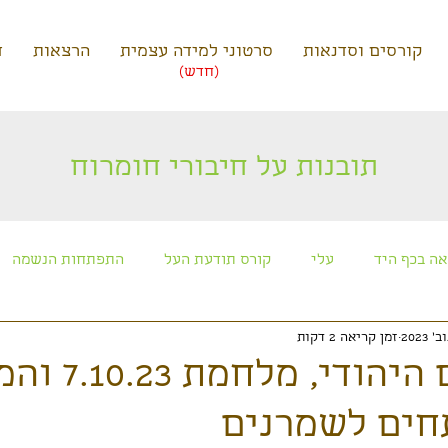
קורסים וסדנאות
סרטוני למידה עצמית
הרצאות
ד
(חדש)
תובנות על חיבורי חומרוח
ה בכף היד
עלי
קורס תודעת העל
התפתחות הנשמה
זמן קריאה 2 דקות
כוכבים ותרבויות חוצניות
קורס חניכה למסע הנשמה
מפגשי 
סטיית העם היהודי, 
חים לשמרנים