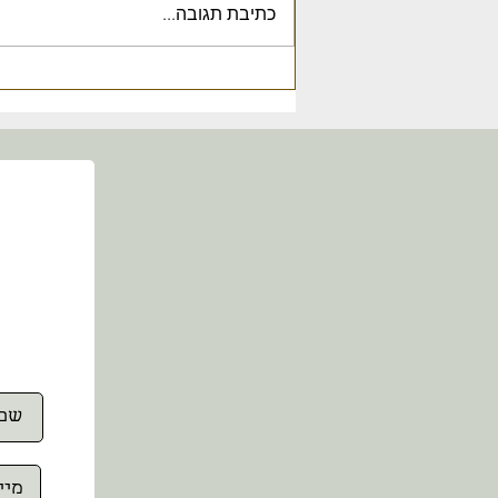
כתיבת תגובה...
טכנולוגיות העתיד בשנת 2300:
בינה מלאכותית ומחשוב קוונטי -
הקלטת מפגש טעינה 23