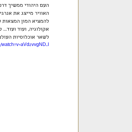
העם היהודי ממשיך דרכה
האוויר מייצג את אנרגיי
להמציא המון המצאות ש
לשאר אוכלוסיות העולם. לא סת
m/watch?v=aVd2vvgND_I