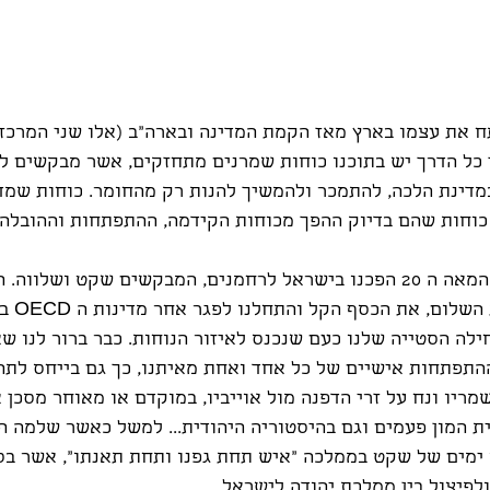
ח את עצמו בארץ מאז הקמת המדינה ובארה"ב (אלו שני המרכזי
 כל הדרך יש בתוכנו כוחות שמרנים מתחזקים, אשר מבקשים לח
מדינת הלכה, להתמכר ולהמשיך להנות רק מהחומר. כוחות שמד
 כוחות שהם בדיוק ההפך מכוחות הקידמה, ההתפתחות וההובלה.
מאז שנות השישים של המאה ה 20 הפכנו בישראל לרחמנים, המבקשים שקט ושלו
חיפשנו את ה
ילה הסטייה שלנו כעם שנכנס לאיזור הנוחות. כבר ברור לנו שא
ההתפתחות אישיים של כל אחד ואחת מאיתנו, כך גם בייחס לתה
ריו ונח על זרי הדפנה מול אוייביו, במוקדם או מאוחר מסכן א
ת המון פעמים וגם בהיסטוריה היהודית... למשל כאשר שלמה ה
 ימים של שקט בממלכה "איש תחת גפנו ותחת תאנתו", אשר בס
פיצול בין ממלכת יהודה לישראל. 