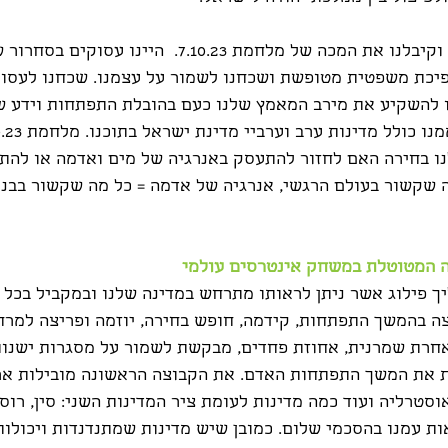
כך קרה שעצמנו עיניים וקיבלנו את המכה של מלחמת 7.10.23. 
פיכת משפטית מטופשת ושכחנו לשמור על עצמנו. שכחנו לעסוק 
 להשקיע את מירב המאמץ שלנו כעם בהובלת התפתחות וידע שכ
נו בחירה האם לחזור להתעסק באנרגיה של מים ואדמה או להתמ
ה שקשור בעולם הרגשי, אנרגיה של אדמה = כל מה שקשור בבני
ה המטוטלת במשחק אינטרסים עולמי
ך פילוג אשר ניתן לראותו מתרחש במדינה שלנו ובמקביל בכל הע
ה בהמשך התפתחות, קידמה, חופש בחירה, יוזמה ופריצה למרח
חרת שמרנית, אחוזת פחדים, מבקשת לשמור על מסגרות ישנות
 את המשך התפתחות האדם. את הקבוצה הראשונה מובילות ארה
סטרליה ועוד כמה מדינות לעומת ציר המדינות השני: סין, רוסי
ת עמנו בהסכמי שלום. כמובן שיש מדינות שמתנדנדות ויכולות