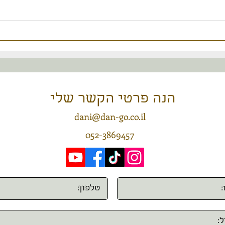
תרבויות חוצניות בבטן האדמה
התמכר
יוצאי
צור/י קשר
הנה פרטי הקשר שלי
dani@dan-go.co.il
052-3869457