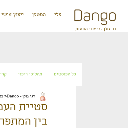
קצת עלי
המטען
ייעוץ אישי
דני גולן - לימודי מודעות
כל הפוסטים
תהליכי ריפוי
קריא
דני גולן - Dango
7 בנוב׳ 2023
אטלנטיס
עתידנות
זרעי 
בין המתפת