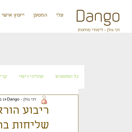
קצת עלי
המטען
ייעוץ אישי
דני גולן - לימודי מודעות
כל הפוסטים
תהליכי ריפוי
קריא
דני גולן - Dango
19 במאי 2025
אטלנטיס
עתידנות
זרעי 
ריבוע הורא
שליחות בה