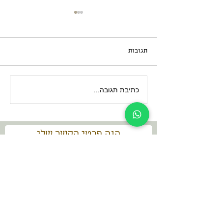
תגובות
כתיבת תגובה...
תרבויות חוצניות בבטן
האדמה
הנה פרטי הקשר שלי
dani@dan-go.co.il
052-3869457