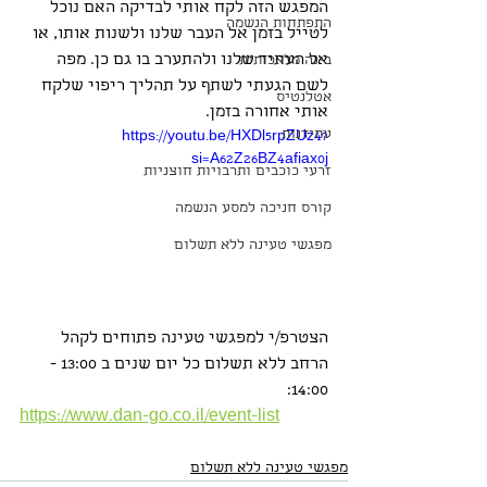
המפגש הזה לקח אותי לבדיקה האם נוכל 
התפתחות הנשמה
לטייל בזמן אל העבר שלנו ולשנות אותו, או 
אל העתיד שלנו ולהתערב בו גם כן. מפה 
בינה מלאכותית
לשם הגעתי לשתף על תהליך ריפוי שלקח 
אטלנטיס
אותי אחורה בזמן.
עתידנות
https://youtu.be/HXDl5rpZUz4?
si=A62Z26BZ4afiax0j
זרעי כוכבים ותרבויות חוצניות
קורס חניכה למסע הנשמה
מפגשי טעינה ללא תשלום
הצטרפ/י למפגשי טעינה פתוחים לקהל 
הרחב ללא תשלום כל יום שנים ב 13:00 - 
14:00:
https://www.dan-go.co.il/event-list
מפגשי טעינה ללא תשלום