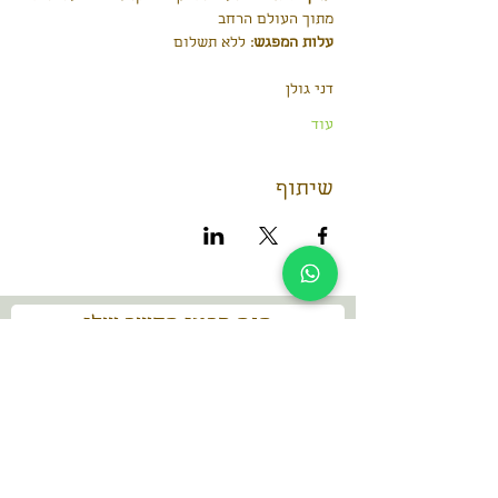
מתוך העולם הרחב 
עלות המפגש:
 ללא תשלום
דני גולן
עוד
שיתוף
הנה פרטי הקשר שלי
dani@dan-go.co.il
052-3869457