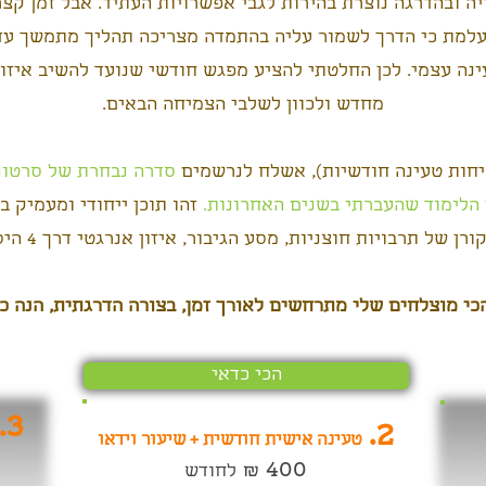
​
יה ובהדרגה נוצרת בהירות לגבי אפשרויות העתיד.
אבל זמן קצ
עלמת כי הדרך לשמור עליה בהתמדה מצריכה תהליך מתמשך עד
נה עצמי. לכן החלטתי להציע מפגש חודשי שנועד להשיב איזון 
מחדש ולכוון לשלבי הצמיחה הבאים.
יחות טעינה חודשיות), אשלח לנרשמים
סדרה נבחרת של סרטוני
 הלימוד שהעברתי בשנים האחרונות.
זהו תוכן ייחודי ומעמיק ב
 של תרבויות חוצניות, מסע הגיבור, איזון אנרגטי דרך 4 היסודות ועוד...
הכי מוצלחים שלי מתרחשים לאורך זמן, בצורה הדרגתית, הנה 
הכי כדאי
3.
2.
טעינה אישית חודשית + שיעור וידאו
400
₪
לחודש