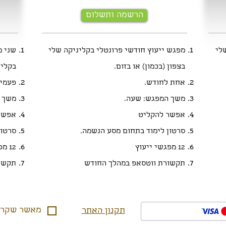
הרשמה ותשלום
לי
מפגש ייעוץ חודשי פרונטלי בקליניקה שלי
שני מ
בצפון (בכמון) או בזום.
בקלינ
אחת לחודש.
פעמיי
משך המפגש: שעה.
משך כ
אפשר להקליט
אפשר
סרטון לימוד בתחום מסע הנשמה.
סרטון
12 מפגשי ייעוץ
12 מפגשי ייעוץ.
תקשורת ווטסאפ במהלך החודש
תקשו
מאשר שקראת
תקנון האתר