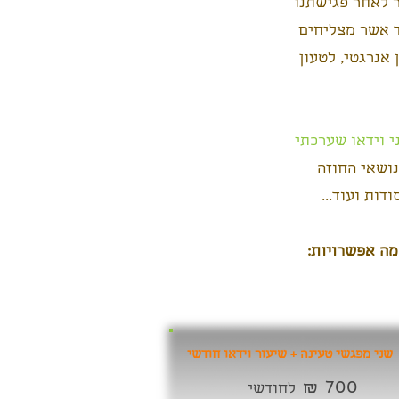
ר לאחר פגישתנו
 אשר מצליחים
אנרגטי, לטעון
 וידאו שערכתי
נושאי החוזה
כמה אפשרויות:
שני מפגשי טעינה + שיעור וידאו חודשי
₪
700
לחודשי