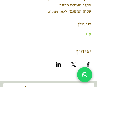
מתוך העולם הרחב 
עלות המפגש:
 ללא תשלום
דני גולן
עוד
שיתוף
הנה פרטי הקשר שלי
dani@dan-go.co.il
052-3869457