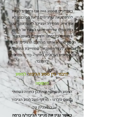
באירועים מהסוג הזה אנו נדחפים לצאת
להרפתקאה שלעיתים נראת מסוכנת, לא
אחראית, מפחידה ובעיקר לא נודעת. ישנו
כוח עצום שדוחף אותנו לצאת אל המסע
לפעמים ביוזמתנו ולפעמים באופן כפוי.
המסע מוציא אותנו מהחיים הרגילים, מאזור
הנוחות, לעבר הפתקאה שמחייבת התמודדות
עם הפחדים הגדולים ביותר - כדי לנצח אותם
ולהתגבר.
חיבור בין מסע הגיבור
למסע
הנשמה
המסע הנשמתי שתוכנן כחוזה נשמתי
בטרם נולדנו - מרחף מעל מסע הגיבור
כתוכנית על.
כאשר נבין את מניעי הגיבור/ה ברמה