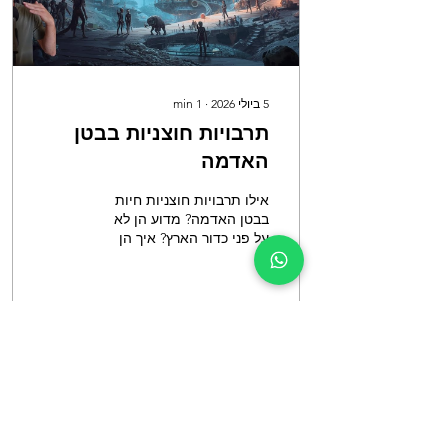
5 ביולי 2026
∙
1
min
תרבויות חוצניות בבטן
האדמה
אילו תרבויות חוצניות חיות
בבטן האדמה? מדוע הן לא
על פני כדור הארץ? איך הן
מצליחות לחיות שם? מה
תפקידן וכיצד נוכל להעזר
בהן? צפו במפגש טעינה
בסרטון שלהלן ☝️ הצטרפ/י
למפגשי הטעינה בימי שני ב
0
19
13:00 בזום, ללא תשלום:
https://www.dan-
go.co.il/event-list
עוד