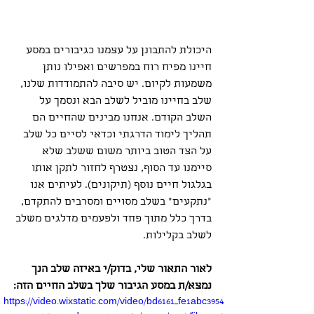
היכולת להתבונן על עצמנו כגיבורים במסע 
חיינו מפיח רוח במפרשים ואפילו נותן 
משמעות לקיום. יש סיבה להתמודדות שלנו, 
שלב בחיינו מוביל לשלב הבא ונסמך על 
השלב הקודם. אנחנו מבינים שהחיים הם 
תהליך לימוד הדרגתי וכדאי לסיים כל שלב 
על הצד הטוב ביותר משום ששלב שלא 
סיימנו עד הסוף, נצטרף לחזור לתקן אותו 
בגלגול חיים נוסף (תיקונים). לעיתים אנו 
"נתקעים" בשלב מסויים ומסרבים להתקדם, 
בדרך כלל מתוך פחד ולפעמים מדלגים משלב 
לשלב בקלילות.
לאור התאור שלי, בדוק/י באיזה שלב הנך 
נמצא/ת במסע הגיבור שלך בשלב החיים הזה:
https://video.wixstatic.com/video/bd6161_fe1abc3954