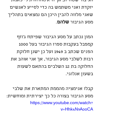
הגיבור שטחית, אך היא מהדהדת לי כאמת 
יוקדת ואני משתמש בה כדי לסייע לאנשים 
שאני מלווה להבין היכן הם נמצאים בתהליך 
מסע הגיבור 
שלהם
.
המון נכתב על מסע הגיבור שפיתח ג'וזף 
קמפבל בעקבות ספרו הגיבור בעל 1000 
הפנים שכתב ב 1949 ועל כן ישנן חלוקת 
רבות לשלבי מסע הגיבור, אך אני אוהב את 
החלוקה בת 12 השלבים בהתאם לשעות 
בשעון אנלוגי.
קבלו אנימציה מהממת המתארת את שלבי 
מסע הגיבור בצורה כל כך יצירתית ומוחשית:
https://www.youtube.com/watch?
v=Hhk4N9A0oCA