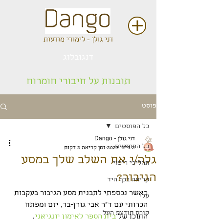
דני גולן - לימודי מודעות
דנגובלוג
תובנות על חיבורי חומרוח
פוסט
כל הפוסטים
דני גולן - Dango
כל הפוסטים
2 ביוני 2023
זמן קריאה 2 דקות
גלה/י את השלב שלך במסע
תהליכי ריפוי
הגיבור?
קריאה בכף היד
כאשר נכספתי לתבנית מסע הגיבור בעקבות 
עלי
הכרותי עם ד"ר אבי גורן-בר, יזם ומפתח 
קורס תודעת העל
התוכן של 
בית הספר לאימון יונגיאני
, 