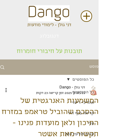
דני גולן - לימודי מודעות
דנגובלוג
תובנות על חיבורי חומרוח
פוסט
כל הפוסטים
דני גולן - Dango
כל הפוסטים
21 באוק׳ 2025
זמן קריאה 23 דקות
המשמעות האנרגטית של
תהליכי ריפוי
ההסכם שהוביל טראמפ במזרח
קריאה בכף היד
התיכון ולאן מועדות פנינו -
עלי
תקשור מאת אשטר
קורס תודעת העל