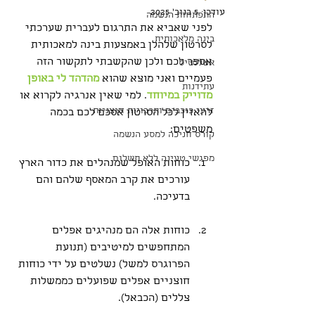
עודכן:
5 בנוב׳ 2025
התפתחות הנשמה
לפני שאביא את התרגום לעברית שערכתי 
בינה מלאכותית
לסרטון שלהלן באמצעות בינה למאכותית 
אספר לכם ולכן שהקשבתי לתקשור הזה 
אטלנטיס
פעמיים ואני מוצא שהוא 
מהדהד לי באופן 
עתידנות
מדוייק במיוחד
. למי שאין אנרגיה לקרוא או 
זרעי כוכבים ותרבויות חוצניות
להאזין לכל הסרטון אסכם לכם בכמה 
משפטים:
קורס חניכה למסע הנשמה
מפגשי טעינה ללא תשלום
כוחות האופל שמנהלים את כדור הארץ 
עורכים את קרב המאסף שלהם והם 
בדעיכה.
כוחות אלה הם מנהיגים אפלים 
המתחפשים למיטיבים (תנועת 
הפרוגרס למשל) נשלטים על ידי כוחות 
חוצניים אפלים שפועלים כממשלות 
צללים (הכבאל).