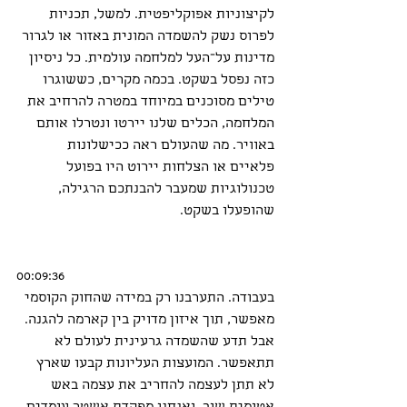
לקיצוניות אפוקליפטית. למשל, תכניות 
לפרוס נשק להשמדה המונית באזור או לגרור 
מדינות על־העל למלחמה עולמית. כל ניסיון 
כזה נפסל בשקט. בכמה מקרים, כששוגרו 
טילים מסוכנים במיוחד במטרה להרחיב את 
המלחמה, הכלים שלנו יירטו ונטרלו אותם 
באוויר. מה שהעולם ראה ככישלונות 
פלאיים או הצלחות יירוט היו בפועל 
טכנולוגיות שמעבר להבנתכם הרגילה, 
שהופעלו בשקט.
00:09:36
בעבודה. התערבנו רק במידה שהחוק הקוסמי 
מאפשר, תוך איזון מדויק בין קארמה להגנה. 
אבל תדע שהשמדה גרעינית לעולם לא 
תתאפשר. המועצות העליונות קבעו שארץ 
לא תתן לעצמה להחריב את עצמה באש 