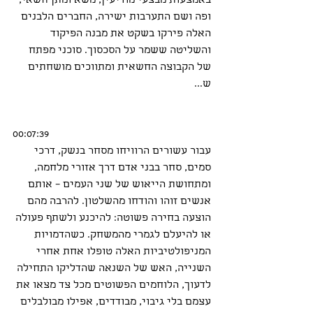
באמצעות מבצעי מודיעין, משא ומתן חשאי, 
ופה ושם התערבות ישירה, החברים הלבנים 
האלה פירקו בשקט את מבנה הפיקוד 
והשליטה ששמר על הסכסוך. סוכני מפתח 
של הקבוצה החשאית ומתווכים מושחתים 
ש...
00:07:39
עבור עשורים הרוויחו מסחר בנשק, דרכי 
סמים, סחר בבני אדם דרך אזורי מלחמה, 
ומתחושת הייאוש של שני העמים – אותם 
אנשים זוהו והודחו מהשלטון. להרבה מהם 
הוצעה בחירה פשוטה: להיכנע ולשתף פעולה 
או להיעלם לגמרי מהמשחק. כשהדמויות 
המניפולטיביות האלה טופלו אחת אחרי 
השנייה, האש של השנאה שהדליקו התחילה 
לדעוך, הלוחמים הפשוטים מכל צד מצאו את 
עצמם בלי גיבוי, מבודדים, אפילו מבולבלים 