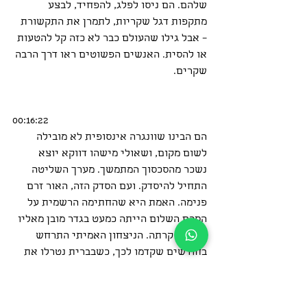
שלהם. הם ניסו לפלג, להפחיד, לבצע 
מתקפות דגל שקריות, לתמרן את התקשורת 
– אבל גילו שהעולם כבר לא כזה קל להטעות 
או להסית. האנשים הפשוטים ראו דרך הרבה 
שקרים.
00:16:22
הם הבינו שוונגרה אינסופית לא מובילה 
לשום מקום, ושאולי מישהו דווקא יוצא 
נשכר מהסכסוך המתמשך. מערך השליטה 
התחיל להיסדק. ועם הסדק הזה, האור זרם 
פנימה. האמת היא שהחתימה הרשמית על 
הסכם השלום הייתה כמעט בגדר מובן מאליו 
כשהיא קרתה. הניצחון האמיתי התרחש 
בחודשים שקדמו לכך, כשבברית נטרלו את 
ההנהגה והתשתיות השליליות שהניעו את 
המלחמה. עד שהשליחים ישבו לגבש את 
התנאים הסופיים, האנרגיות כבר היו בכיוון 