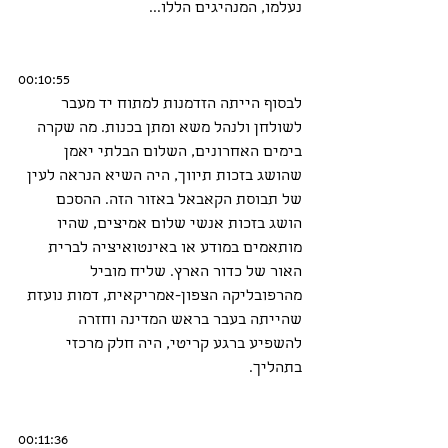
נעלמו, המנהיגים הללו...
00:10:55
לבסוף הייתה הזדמנות למתוח יד מעבר 
לשולחן ולנהל משא ומתן בכנות. מה שקרה 
בימים האחרונים, השלום הבלתי יאמן 
שהושג בזכות תיווך, היה השיא הנראה לעין 
של תבוסת הקאבאל באזור הזה. ההסכם 
הושג בזכות אנשי שלום אמיצים, שהיו 
מותאמים במודע או באינטואיציה לברית 
האור של כדור הארץ. שליח מוביל 
מהרפובליקה הצפון-אמריקאית, דמות נועזת 
שהייתה בעבר בראש המדינה וחזרה 
להשפיע ברגע קריטי, היה חלק מרכזי 
בתהליך.
00:11:36