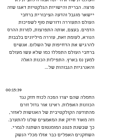
העולמית שהיא הייתה אמורה להצית לא 
פרצה. הברית והישויות הגלקטיות דאגו שזה 
יישאר מוגבל והדעה הציבורית ברחבי 
העולם התעוררה ודורשת סוף לשפיכות 
הדמים. בעצם, אותה התפרצות, למרות ההרס 
הנורא, לעומת זאת, עוררה מיליונים בלבבות 
להרגיש את הדחיפות של השלום. אנשים 
ברחבי העולם התפללו כמו שלא עשו מעולם 
למען נס בארץ. התפילות הכנות האלה 
והאנרגיות הגבוהות של...
00:15:39
החמלה שהם יצרו הפכה לכוח חזק נגד 
הכוונות האפלות. ראינו אור גדול זורם 
מהתודעה הקולקטיבית של האנושות לאזור, 
וזה מאוד חיזק את המאמצים שלנו להתערב. 
כך שבשנת 2025 המומנטום השתנה לגמרי. 
השחקנים האפלים כבר אזלו מכלי הנשק 