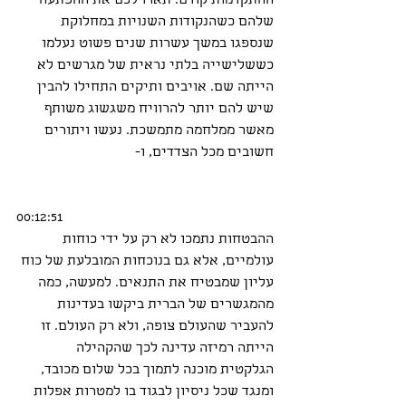
ההתקדמות קודם. תארו לכם את ההפתעה 
שלהם כשהנקודות השנויות במחלוקת 
שנספגו במשך עשרות שנים פשוט נעלמו 
כששלישייה בלתי נראית של מגרשים לא 
הייתה שם. אויבים ותיקים התחילו להבין 
שיש להם יותר להרוויח משגשוג משותף 
מאשר ממלחמה מתמשכת. נעשו ויתורים 
חשובים מכל הצדדים, ו-
00:12:51
ההבטחות נתמכו לא רק על ידי כוחות 
עולמיים, אלא גם בנוכחות המובלעת של כוח 
עליון שמבטיח את התנאים. למעשה, כמה 
מהמגשרים של הברית ביקשו בעדינות 
להעביר שהעולם צופה, ולא רק העולם. זו 
הייתה רמיזה עדינה לכך שהקהילה 
הגלקטית מוכנה לתמוך בכל שלום מכובד, 
ומנגד שכל ניסיון לבגוד בו למטרות אפלות 