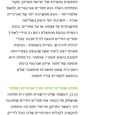
ותופעות נפשיות של יציאה מאיזון. מקור 
המחלות האלה הוא חסרים אנרגטיים, למשל 
אלצהיימר - נובע ממשיכת יתר של אנרגיית 
אוויר - חשיבת יתר ורצון בשליטה 
מחשבתית על עצמנו או על אחרים. כהות 
רגשית נובעת מהפעלת רגש רב מידי לאורך 
תסריט החיים והגעה לגיל מבוגר מבלי 
יכולת להרגיש. בעיות בעצמות - נובעות 
מעודף רצון (יסוד אש) שהבענו בצעירותנו 
לטובת ביצוע חומרי, אדמתי. כל מחלה היא 
תופעה של חוסר איזון אנרגטי ברמת 
האנרגיה שאנו מושכים מהמצבר שלא 
בהתאם לתסריט עליו חתמנו.
אנחנו אמורים לפתח מעין אגואיזם נשמתי 
כן כן, הנשמה שלנו הישגית וסקרנית ומחכה 
שנשחק על הבמה את תסריט החיים שתכננה 
לנו. כאשר נתרוקן מריצוי הסביבה ונתפנה 
להקשיב לקולות הפנימיים שלנו נוכל לדייק 