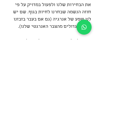
את הבחירות שלנו ולפעול במדויק על פי 
חוזה הנשמה שבחרנו לחיות בגוף. שם יש 
לנו שפע של אנרגיה (גם אם בעבר בזבזנו 
חלקים גדולים מהצבר האנרגטי שלנו).
הצטרפ/י לקורס תודעת העל או צר/י קשר 
לייעוץ אישי:
052-3869457 
דני גולן - לימודי מודעות 
ותודעה
התפתחות הנשמה
הצג הכול
פוסטים אחרונים