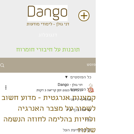
דני גולן - לימודי מודעות
דנגובלוג
תובנות על חיבורי חומרוח
פוסט
כל הפוסטים
דני גולן - Dango
כל הפוסטים
19 בדצמ׳ 2023
זמן קריאה 3 דקות
קמצנות אנרגטית - מדוע חשוב
תהליכי ריפוי
לשמור על מצבר האנרגיה
קריאה בכף היד
ולחיות בהלימה לחוזה הנשמה
עלי
שלנו?
קורס תודעת העל