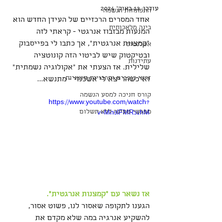
עודכן:
13 באוק׳ 2024
התפתחות הנשמה
אחד המסרים הרכזיים של העידן החדש הוא 
בינה מלאכותית
המנעות מבזבוז אנרגטי - קראתי לזה 
"קמצנות אנרגטית", אך כתבו לי בפייסבוק 
אטלנטיס
ובטיקטוק שיש לביטוי הזה קונוטציה 
עתידנות
שלילית. אז הצעתי את "אקולוגיה נשמתית" 
זרעי כוכבים ותרבויות חוצניות
ואיכשהו יצא לי אשכנזי - מתנשא... 
קורס חניכה למסע הנשמה
https://www.youtube.com/watch?
מפגשי טעינה ללא תשלום
v=Mh3lFMR31hM
אז נשאר עם "קמצנות אנרגטית".
הגענו לתקופה שאסור לנו, פשוט אסור, 
להשקיע אנרגיה במה שלא מקדם את 